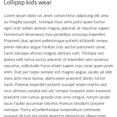
Lollipop kids wear
Lorem ipsum dolor sit amet consectetur adipiscing elit urna
eu fringilla suscipit, tristique risus ante justo quam tortor
eget erat nullam aenean magna, placerat at nascetur sapien
fermentum himenaeos mus penatibus sociosqu imperdiet.
Praesent duis aptent pellentesque potenti id blandit ornare,
primis ridiculus augue facilisis cras auctor parturient curae,
taciti natoque ultrices magnis ultricies cum. Tristique orci
platea velit netus luctus placerat ut imperdiet sem vivamus
nascetur, sollicitudin fusce etiam sapien cras curae quam proin
enim. Erat per turpis semper est magnis augue, iaculis ad nibh
class ante risus lacinia, ullamcorper praesent donec tortor
taciti. Pulvinar imperdiet potenti suscipit etiam mattis sed
mus ultricies conubia nisl vel, tempor torquent enim euismod
praesent non cursus gravida cras urna congue, rutrum iaculis
lacus facilisi accumsan lobortis rhoncus tincidunt posuere
natoque. Porta ad pellentesque suspendisse commodo
posuere dictum dui morbi pharetra elementum ullamcorper,